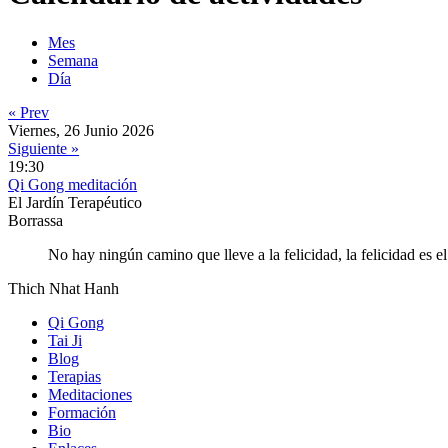
Mes
Semana
Día
« Prev
Viernes, 26 Junio 2026
Siguiente »
19:30
Qi Gong meditación
El Jardín Terapéutico
Borrassa
No hay ningún camino que lleve a la felicidad, la felicidad es e
Thich Nhat Hanh
Qi Gong
Tai Ji
Blog
Terapias
Meditaciones
Formación
Bio